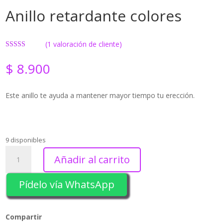
Anillo retardante colores
(
1
valoración de cliente)
Valorado con
5.00
de 5 en
$
8.900
base a
valoración
de un cliente
Este anillo te ayuda a mantener mayor tiempo tu erección.
9 disponibles
Anillo
Añadir al carrito
retardante
colores
Pídelo vía WhatsApp
cantidad
Compartir