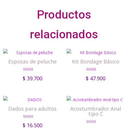
Productos
relacionados
Esposas de peluche
Kit Bondage Básico
Valorado con
Valorad
$
39.700
$
47.900
5.00
o con
de 5
3.00
de 5
Dados para adultos
Acostumbrador Anal
tipo C
Valorado con
$
16.500
5.00
Valorado con